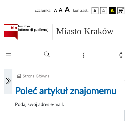
A
A
czcionka:
A
kontrast:
Miasto Kraków
Strona Główna
Poleć artykuł znajomemu
Podaj swój adres e-mail: