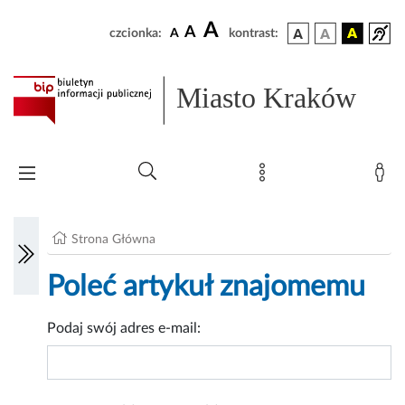
A
A
czcionka:
A
kontrast:
Miasto Kraków
Strona Główna
Poleć artykuł znajomemu
Podaj swój adres e-mail: