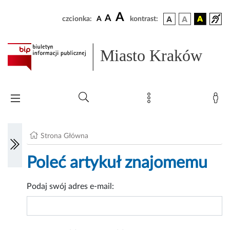
A
A
czcionka:
A
kontrast:
Miasto Kraków
Strona Główna
Poleć artykuł znajomemu
Podaj swój adres e-mail: