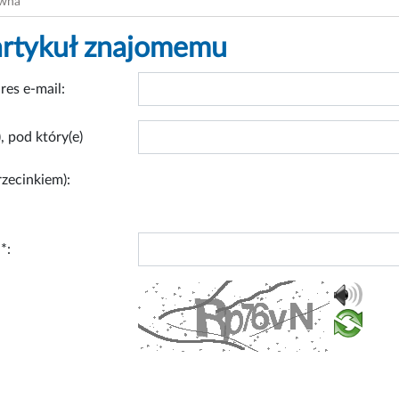
ówna
artykuł znajomemu
res e-mail:
, pod który(e)
rzecinkiem):
*: