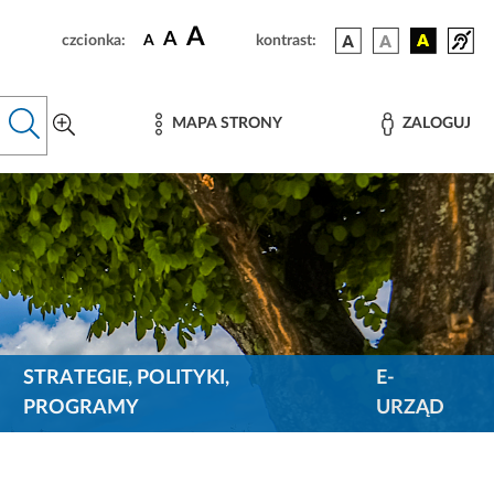
A
A
czcionka:
A
kontrast:
MAPA STRONY
ZALOGUJ
STRATEGIE, POLITYKI,
E-
PROGRAMY
URZĄD