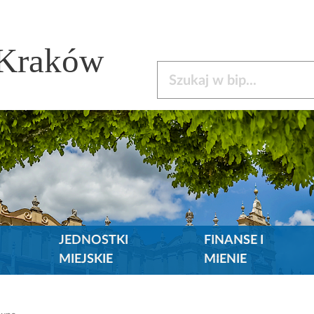
 Kraków
Szukaj w bip
JEDNOSTKI
FINANSE I
MIEJSKIE
MIENIE