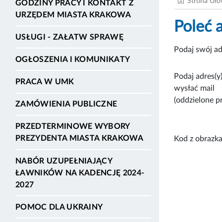
Strona Gł
GODZINY PRACY I KONTAKT Z
URZĘDEM MIASTA KRAKOWA
Poleć 
USŁUGI - ZAŁATW SPRAWĘ
Podaj swój ad
OGŁOSZENIA I KOMUNIKATY
Podaj adres(y)
PRACA W UMK
wysłać mail
(oddzielone p
ZAMÓWIENIA PUBLICZNE
PRZEDTERMINOWE WYBORY
PREZYDENTA MIASTA KRAKOWA
Kod z obrazka
NABÓR UZUPEŁNIAJĄCY
ŁAWNIKÓW NA KADENCJĘ 2024-
2027
POMOC DLA UKRAINY