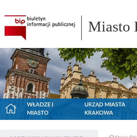
Miasto
WŁADZE I
URZĄD MIASTA
MIASTO
KRAKOWA