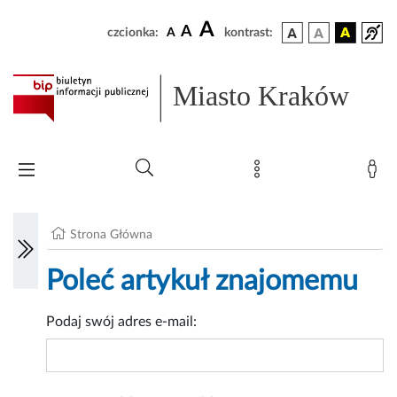
A
A
czcionka:
A
kontrast:
Miasto Kraków
Strona Główna
Poleć artykuł znajomemu
Podaj swój adres e-mail: