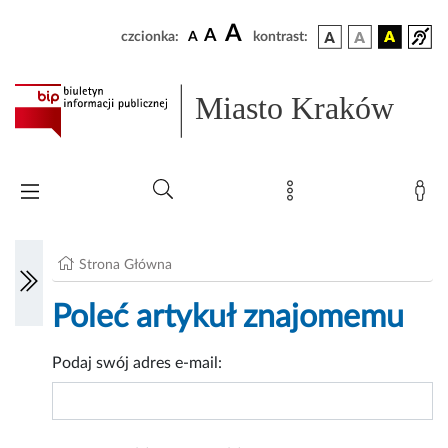
A
A
czcionka:
A
kontrast:
Miasto Kraków
Strona Główna
Poleć artykuł znajomemu
Podaj swój adres e-mail: