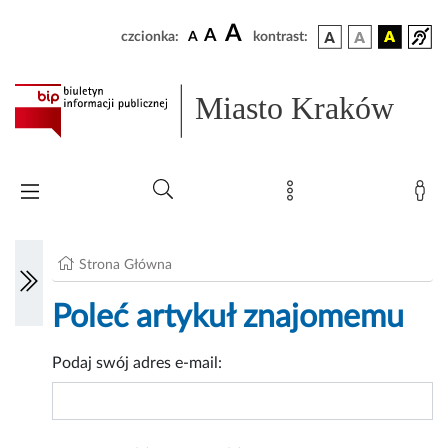
A
A
czcionka:
A
kontrast:
Miasto Kraków
Strona Główna
Poleć artykuł znajomemu
Podaj swój adres e-mail: