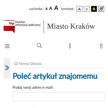
A
A
czcionka:
A
kontrast:
Miasto Kraków
Strona Główna
Poleć artykuł znajomemu
Podaj swój adres e-mail: