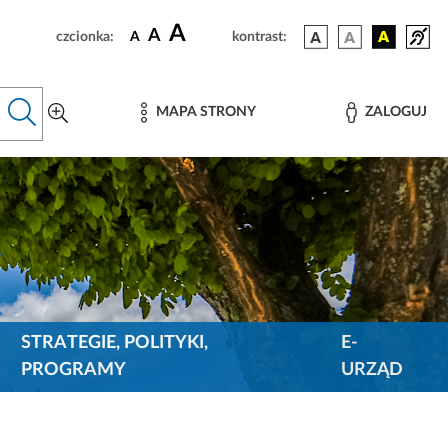
A
A
czcionka:
A
kontrast:
MAPA STRONY
ZALOGUJ
STRATEGIE, POLITYKI,
E-
PROGRAMY
URZĄD