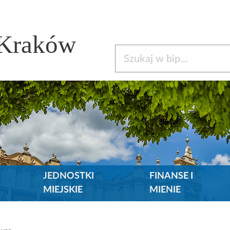
 Kraków
Szukaj w bip
JEDNOSTKI
FINANSE I
MIEJSKIE
MIENIE