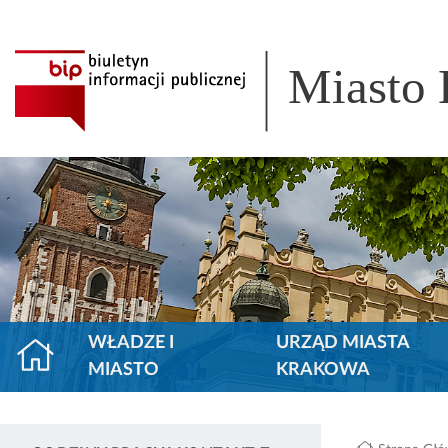
Miasto
WŁADZE I
URZĄD MIASTA
MIASTO
KRAKOWA