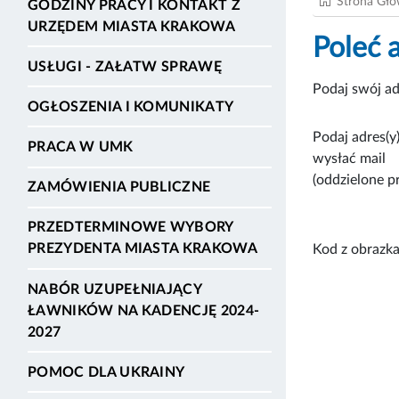
Strona Gł
GODZINY PRACY I KONTAKT Z
URZĘDEM MIASTA KRAKOWA
Poleć 
USŁUGI - ZAŁATW SPRAWĘ
Podaj swój ad
OGŁOSZENIA I KOMUNIKATY
Podaj adres(y)
PRACA W UMK
wysłać mail
(oddzielone p
ZAMÓWIENIA PUBLICZNE
PRZEDTERMINOWE WYBORY
PREZYDENTA MIASTA KRAKOWA
Kod z obrazka
NABÓR UZUPEŁNIAJĄCY
ŁAWNIKÓW NA KADENCJĘ 2024-
2027
POMOC DLA UKRAINY