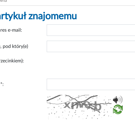
ówna
artykuł znajomemu
res e-mail:
, pod który(e)
rzecinkiem):
*: