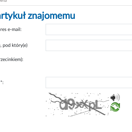
ówna
artykuł znajomemu
res e-mail:
, pod który(e)
rzecinkiem):
*: