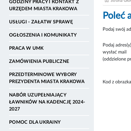
Strona Gł
GODZINY PRACY I KONTAKT Z
URZĘDEM MIASTA KRAKOWA
Poleć 
USŁUGI - ZAŁATW SPRAWĘ
Podaj swój ad
OGŁOSZENIA I KOMUNIKATY
Podaj adres(y)
PRACA W UMK
wysłać mail
(oddzielone p
ZAMÓWIENIA PUBLICZNE
PRZEDTERMINOWE WYBORY
PREZYDENTA MIASTA KRAKOWA
Kod z obrazka
NABÓR UZUPEŁNIAJĄCY
ŁAWNIKÓW NA KADENCJĘ 2024-
2027
POMOC DLA UKRAINY