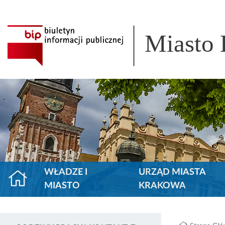
Miasto
WŁADZE I
URZĄD MIASTA
MIASTO
KRAKOWA