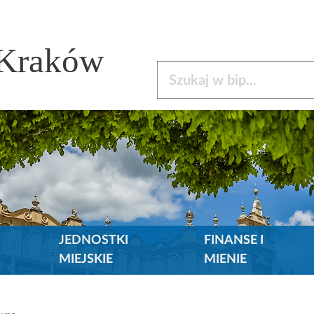
 Kraków
Szukaj w bip
JEDNOSTKI
FINANSE I
MIEJSKIE
MIENIE