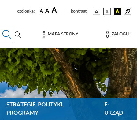
A
A
czcionka:
A
kontrast:
MAPA STRONY
ZALOGUJ
STRATEGIE, POLITYKI,
E-
PROGRAMY
URZĄD