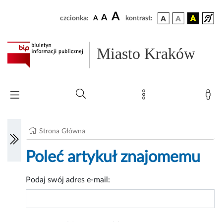
A
A
czcionka:
A
kontrast:
Miasto Kraków
Strona Główna
Poleć artykuł znajomemu
Podaj swój adres e-mail: