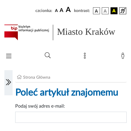
A
A
czcionka:
A
kontrast:
Miasto Kraków
Strona Główna
Poleć artykuł znajomemu
Podaj swój adres e-mail: