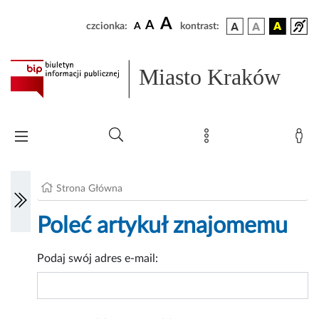
A
A
czcionka:
A
kontrast:
Miasto Kraków
Strona Główna
Poleć artykuł znajomemu
Podaj swój adres e-mail: