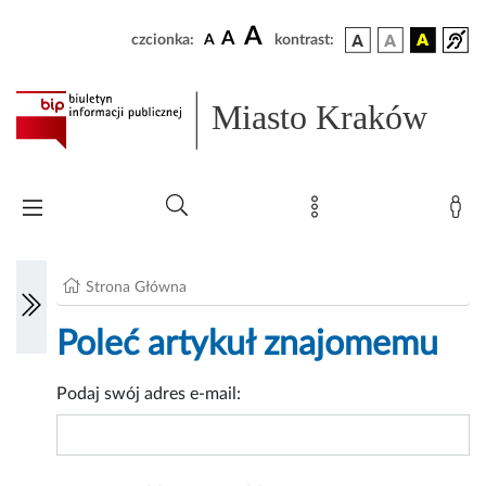
A
A
czcionka:
A
kontrast:
Miasto Kraków
Strona Główna
Poleć artykuł znajomemu
Podaj swój adres e-mail: