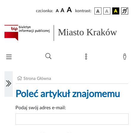
A
A
czcionka:
A
kontrast:
Miasto Kraków
Strona Główna
Poleć artykuł znajomemu
Podaj swój adres e-mail: