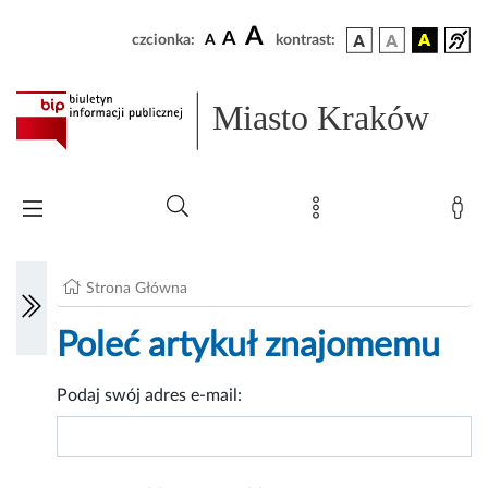
A
A
czcionka:
A
kontrast:
Miasto Kraków
Strona Główna
Poleć artykuł znajomemu
Podaj swój adres e-mail: