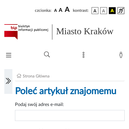
A
A
czcionka:
A
kontrast:
Miasto Kraków
Strona Główna
Poleć artykuł znajomemu
Podaj swój adres e-mail: