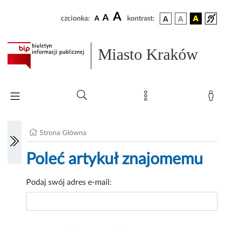
A
A
czcionka:
A
kontrast:
Miasto Kraków
Strona Główna
Poleć artykuł znajomemu
Podaj swój adres e-mail: