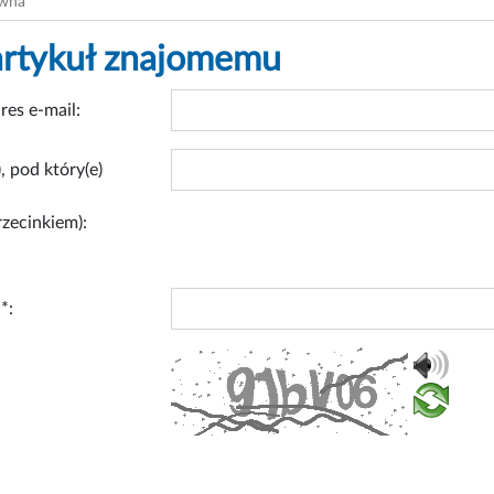
ówna
artykuł znajomemu
res e-mail:
, pod który(e)
rzecinkiem):
*: