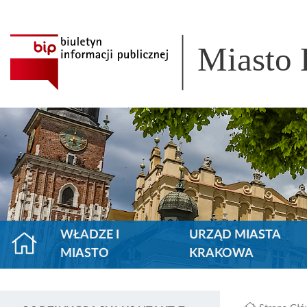
Miasto
WŁADZE I
URZĄD MIASTA
MIASTO
KRAKOWA