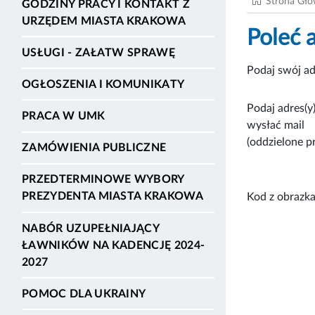
Strona Gł
GODZINY PRACY I KONTAKT Z
URZĘDEM MIASTA KRAKOWA
Poleć 
USŁUGI - ZAŁATW SPRAWĘ
Podaj swój ad
OGŁOSZENIA I KOMUNIKATY
Podaj adres(y)
PRACA W UMK
wysłać mail
(oddzielone p
ZAMÓWIENIA PUBLICZNE
PRZEDTERMINOWE WYBORY
PREZYDENTA MIASTA KRAKOWA
Kod z obrazka
NABÓR UZUPEŁNIAJĄCY
ŁAWNIKÓW NA KADENCJĘ 2024-
2027
POMOC DLA UKRAINY