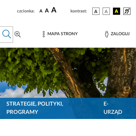
A
A
czcionka:
A
kontrast:
MAPA STRONY
ZALOGUJ
STRATEGIE, POLITYKI,
E-
PROGRAMY
URZĄD