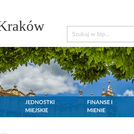
 Kraków
Szukaj w bip
JEDNOSTKI
FINANSE I
MIEJSKIE
MIENIE