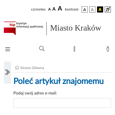
A
A
czcionka:
A
kontrast:
Miasto Kraków
Strona Główna
Poleć artykuł znajomemu
Podaj swój adres e-mail: