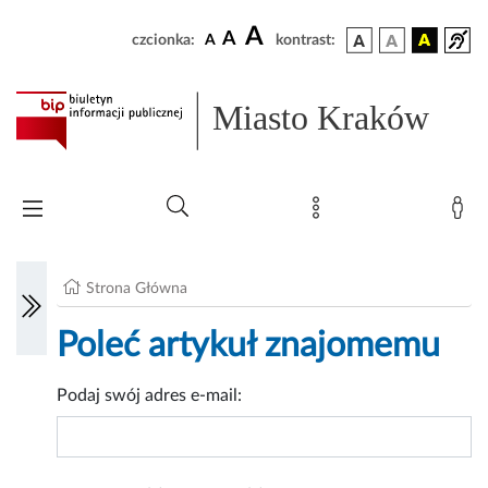
A
A
czcionka:
A
kontrast:
Miasto Kraków
Strona Główna
Poleć artykuł znajomemu
Podaj swój adres e-mail: