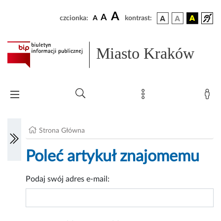
A
A
czcionka:
A
kontrast:
Miasto Kraków
Strona Główna
Poleć artykuł znajomemu
Podaj swój adres e-mail: