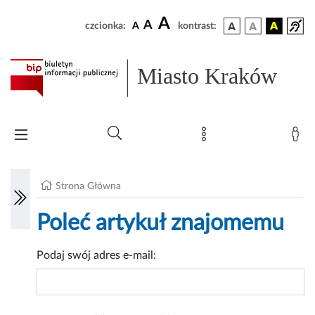
A
A
czcionka:
A
kontrast:
Miasto Kraków
Strona Główna
Poleć artykuł znajomemu
Podaj swój adres e-mail: