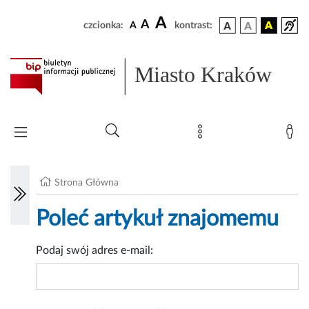
A
A
czcionka:
A
kontrast:
Miasto Kraków
Strona Główna
Poleć artykuł znajomemu
Podaj swój adres e-mail: