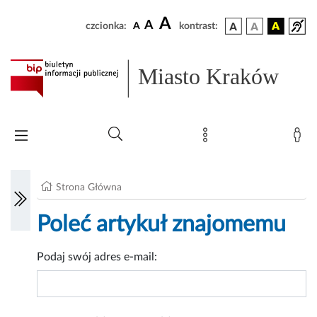
A
A
czcionka:
A
kontrast:
Miasto Kraków
Strona Główna
Poleć artykuł znajomemu
Podaj swój adres e-mail: