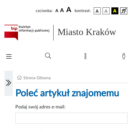
A
A
czcionka:
A
kontrast:
Miasto Kraków
Strona Główna
Poleć artykuł znajomemu
Podaj swój adres e-mail: