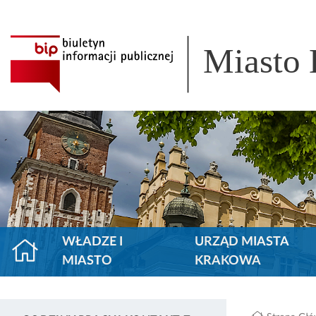
Miasto
WŁADZE I
URZĄD MIASTA
MIASTO
KRAKOWA