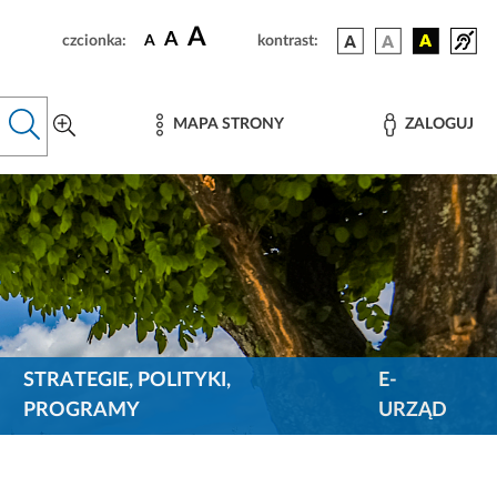
A
A
czcionka:
A
kontrast:
MAPA STRONY
ZALOGUJ
STRATEGIE, POLITYKI,
E-
PROGRAMY
URZĄD