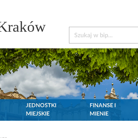
 Kraków
Szukaj w bip
JEDNOSTKI
FINANSE I
MIEJSKIE
MIENIE