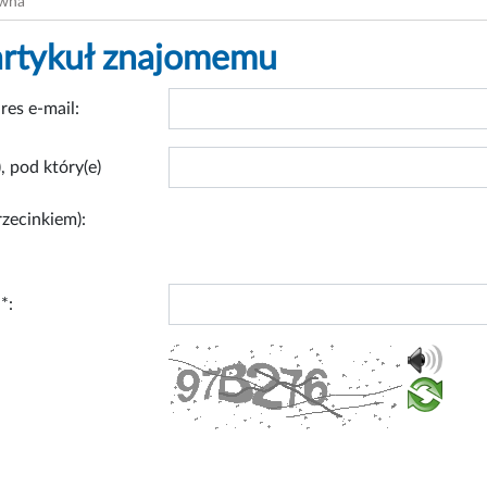
ówna
artykuł znajomemu
res e-mail:
, pod który(e)
rzecinkiem):
*: