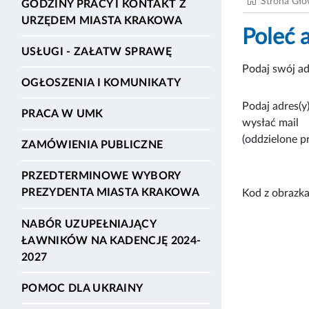
Strona Gł
GODZINY PRACY I KONTAKT Z
URZĘDEM MIASTA KRAKOWA
Poleć 
USŁUGI - ZAŁATW SPRAWĘ
Podaj swój ad
OGŁOSZENIA I KOMUNIKATY
Podaj adres(y)
PRACA W UMK
wysłać mail
(oddzielone p
ZAMÓWIENIA PUBLICZNE
PRZEDTERMINOWE WYBORY
PREZYDENTA MIASTA KRAKOWA
Kod z obrazka
NABÓR UZUPEŁNIAJĄCY
ŁAWNIKÓW NA KADENCJĘ 2024-
2027
POMOC DLA UKRAINY