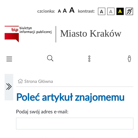
A
A
czcionka:
A
kontrast:
Miasto Kraków
Strona Główna
Poleć artykuł znajomemu
Podaj swój adres e-mail: