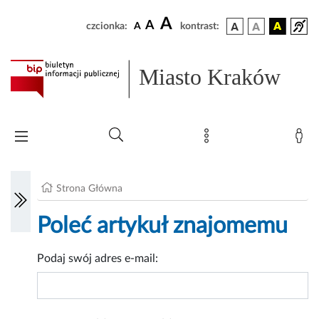
A
A
czcionka:
A
kontrast:
Miasto Kraków
Strona Główna
Poleć artykuł znajomemu
Podaj swój adres e-mail: