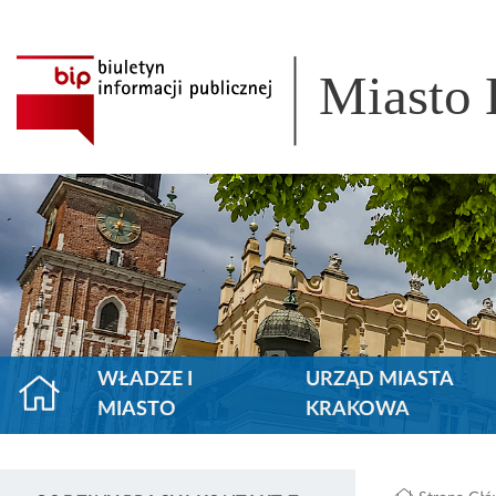
Miasto
WŁADZE I
URZĄD MIASTA
MIASTO
KRAKOWA