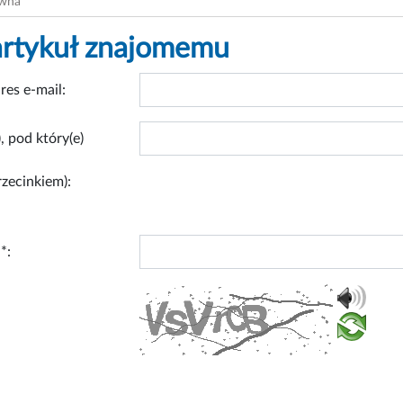
ówna
artykuł znajomemu
res e-mail:
, pod który(e)
rzecinkiem):
*: