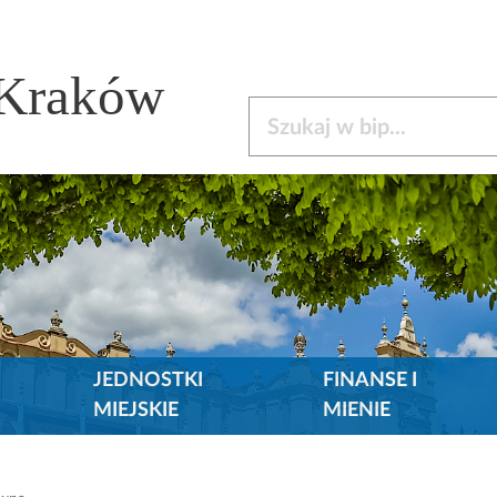
 Kraków
Szukaj w bip
JEDNOSTKI
FINANSE I
MIEJSKIE
MIENIE