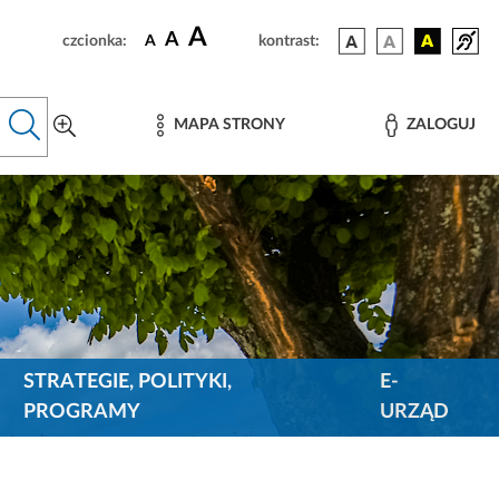
A
A
czcionka:
A
kontrast:
MAPA STRONY
ZALOGUJ
STRATEGIE, POLITYKI,
E-
PROGRAMY
URZĄD