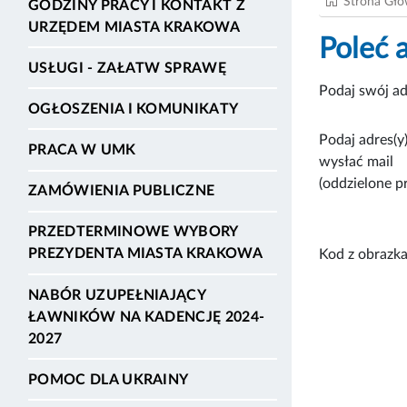
Strona Gł
GODZINY PRACY I KONTAKT Z
URZĘDEM MIASTA KRAKOWA
Poleć 
USŁUGI - ZAŁATW SPRAWĘ
Podaj swój ad
OGŁOSZENIA I KOMUNIKATY
Podaj adres(y)
PRACA W UMK
wysłać mail
(oddzielone p
ZAMÓWIENIA PUBLICZNE
PRZEDTERMINOWE WYBORY
PREZYDENTA MIASTA KRAKOWA
Kod z obrazka
NABÓR UZUPEŁNIAJĄCY
ŁAWNIKÓW NA KADENCJĘ 2024-
2027
POMOC DLA UKRAINY