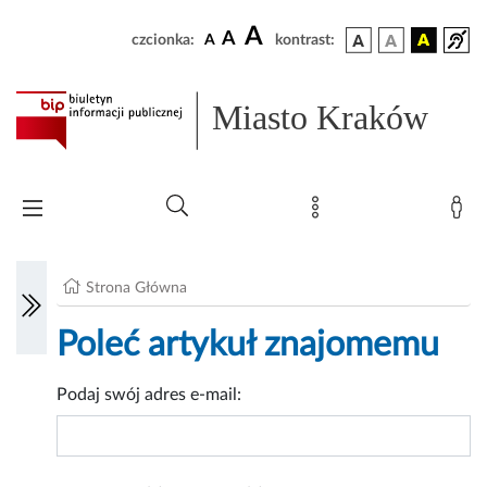
A
A
czcionka:
A
kontrast:
Miasto Kraków
Strona Główna
Poleć artykuł znajomemu
Podaj swój adres e-mail: