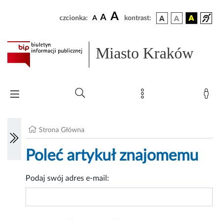
A
A
czcionka:
A
kontrast:
Miasto Kraków
Strona Główna
Poleć artykuł znajomemu
Podaj swój adres e-mail: