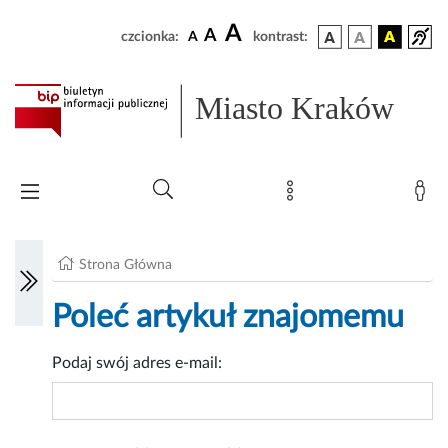
A
A
czcionka:
A
kontrast:
Miasto Kraków
Strona Główna
Poleć artykuł znajomemu
Podaj swój adres e-mail: