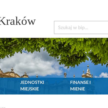
 Kraków
Szukaj w bip
JEDNOSTKI
FINANSE I
MIEJSKIE
MIENIE