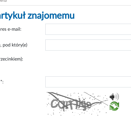
ówna
artykuł znajomemu
res e-mail:
, pod który(e)
rzecinkiem):
*: