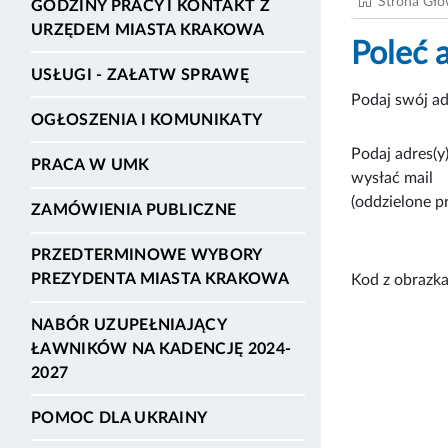
Strona Gł
GODZINY PRACY I KONTAKT Z
URZĘDEM MIASTA KRAKOWA
Poleć 
USŁUGI - ZAŁATW SPRAWĘ
Podaj swój ad
OGŁOSZENIA I KOMUNIKATY
Podaj adres(y)
PRACA W UMK
wysłać mail
(oddzielone p
ZAMÓWIENIA PUBLICZNE
PRZEDTERMINOWE WYBORY
PREZYDENTA MIASTA KRAKOWA
Kod z obrazka
NABÓR UZUPEŁNIAJĄCY
ŁAWNIKÓW NA KADENCJĘ 2024-
2027
POMOC DLA UKRAINY