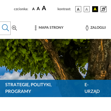
A
A
czcionka:
A
kontrast:
MAPA STRONY
ZALOGUJ
STRATEGIE, POLITYKI,
E-
PROGRAMY
URZĄD