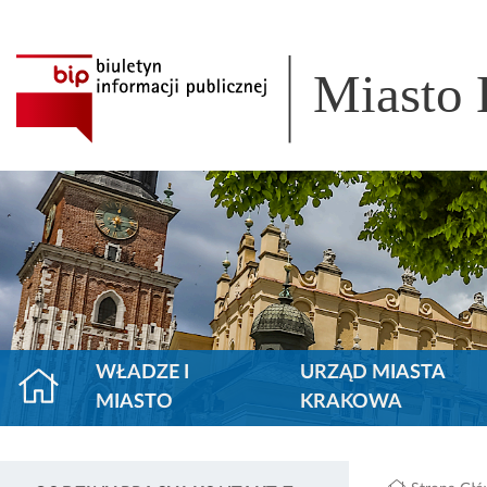
Miasto
WŁADZE I
URZĄD MIASTA
MIASTO
KRAKOWA