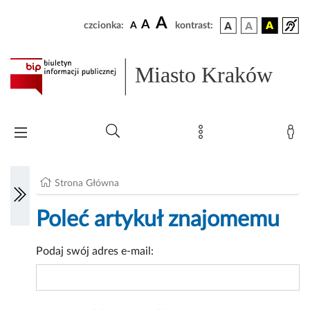
A
A
czcionka:
A
kontrast:
Miasto Kraków
Strona Główna
Poleć artykuł znajomemu
Podaj swój adres e-mail: