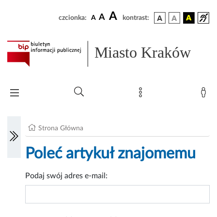
A
A
czcionka:
A
kontrast:
Miasto Kraków
Strona Główna
Poleć artykuł znajomemu
Podaj swój adres e-mail: