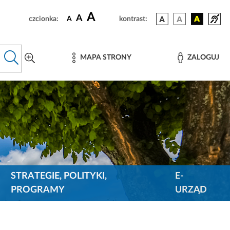
A
A
czcionka:
A
kontrast:
MAPA STRONY
ZALOGUJ
STRATEGIE, POLITYKI,
E-
PROGRAMY
URZĄD