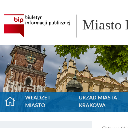
Miasto
WŁADZE I
URZĄD MIASTA
MIASTO
KRAKOWA