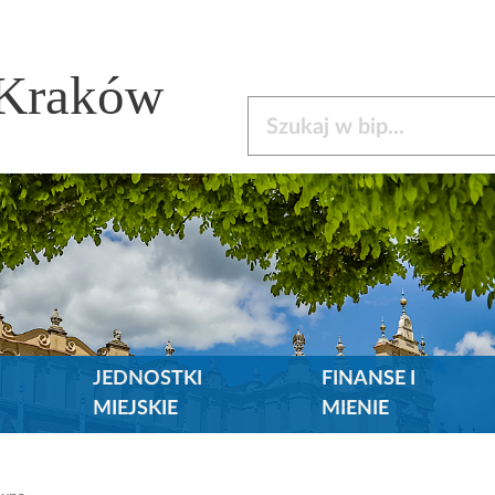
 Kraków
Szukaj w bip
JEDNOSTKI
FINANSE I
MIEJSKIE
MIENIE