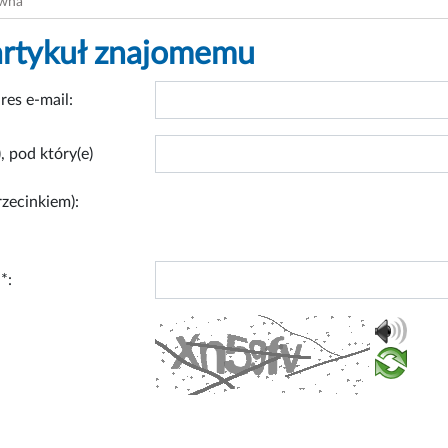
ówna
artykuł znajomemu
res e-mail:
, pod który(e)
rzecinkiem):
*: