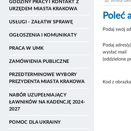
Strona Gł
GODZINY PRACY I KONTAKT Z
URZĘDEM MIASTA KRAKOWA
Poleć 
USŁUGI - ZAŁATW SPRAWĘ
Podaj swój ad
OGŁOSZENIA I KOMUNIKATY
Podaj adres(y)
PRACA W UMK
wysłać mail
(oddzielone p
ZAMÓWIENIA PUBLICZNE
PRZEDTERMINOWE WYBORY
PREZYDENTA MIASTA KRAKOWA
Kod z obrazka
NABÓR UZUPEŁNIAJĄCY
ŁAWNIKÓW NA KADENCJĘ 2024-
2027
POMOC DLA UKRAINY