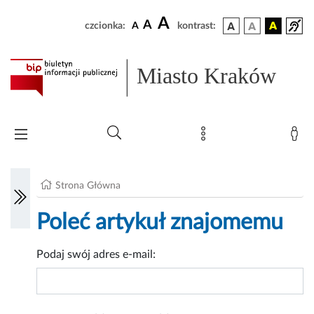
A
A
czcionka:
A
kontrast:
Miasto Kraków
Strona Główna
Poleć artykuł znajomemu
Podaj swój adres e-mail: