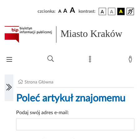
A
A
czcionka:
A
kontrast:
Miasto Kraków
Strona Główna
Poleć artykuł znajomemu
Podaj swój adres e-mail: