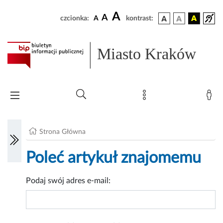
A
A
czcionka:
A
kontrast:
Miasto Kraków
Strona Główna
Poleć artykuł znajomemu
Podaj swój adres e-mail: