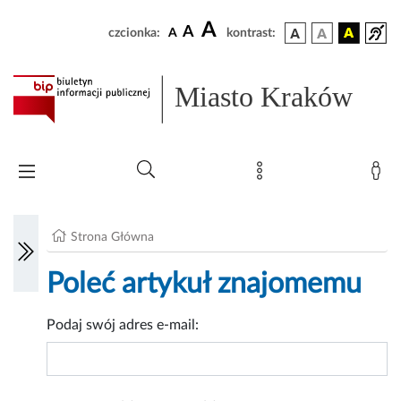
A
A
czcionka:
A
kontrast:
Miasto Kraków
Strona Główna
Poleć artykuł znajomemu
Podaj swój adres e-mail: