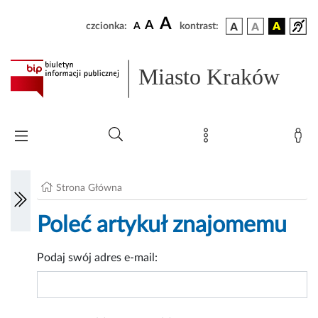
A
A
czcionka:
A
kontrast:
Miasto Kraków
Strona Główna
Poleć artykuł znajomemu
Podaj swój adres e-mail: