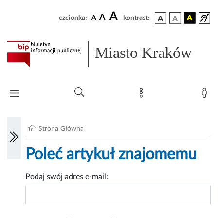
A
A
czcionka:
A
kontrast:
Miasto Kraków
Strona Główna
Poleć artykuł znajomemu
Podaj swój adres e-mail: