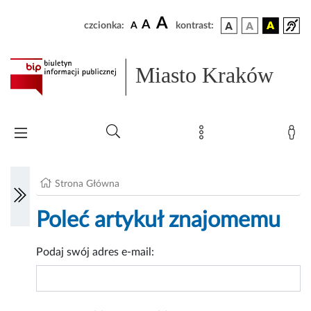
A
A
czcionka:
A
kontrast:
Miasto Kraków
Strona Główna
Poleć artykuł znajomemu
Podaj swój adres e-mail: