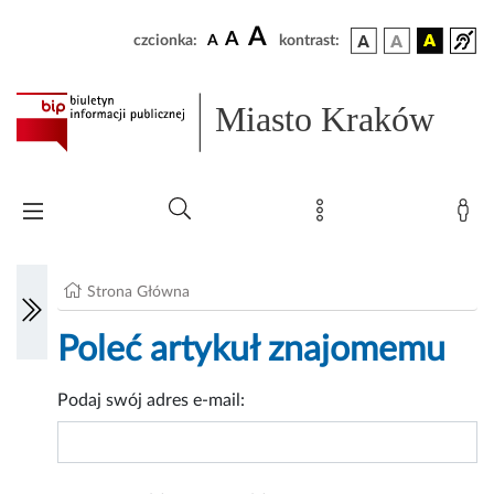
A
A
czcionka:
A
kontrast:
Miasto Kraków
Strona Główna
Poleć artykuł znajomemu
Podaj swój adres e-mail: