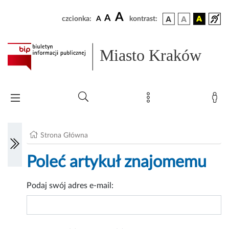
A
A
czcionka:
A
kontrast:
Miasto Kraków
Strona Główna
Poleć artykuł znajomemu
Podaj swój adres e-mail: