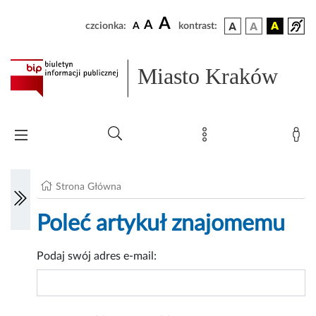
A
A
czcionka:
A
kontrast:
Miasto Kraków
Strona Główna
Poleć artykuł znajomemu
Podaj swój adres e-mail: