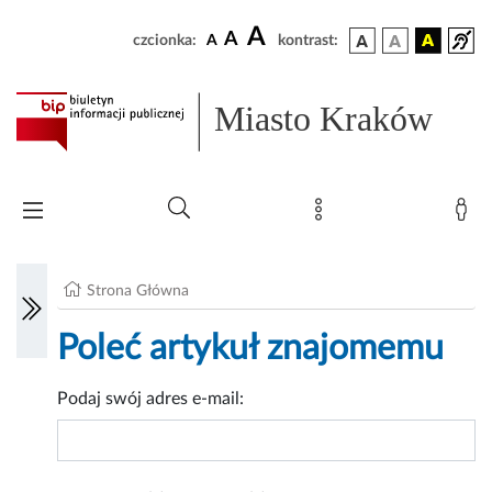
A
A
czcionka:
A
kontrast:
Miasto Kraków
Strona Główna
Poleć artykuł znajomemu
Podaj swój adres e-mail: