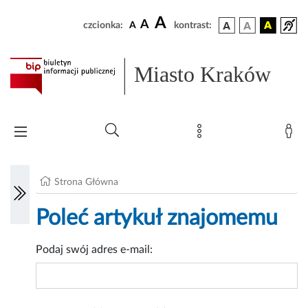
A
A
czcionka:
A
kontrast:
Miasto Kraków
Strona Główna
Poleć artykuł znajomemu
Podaj swój adres e-mail: