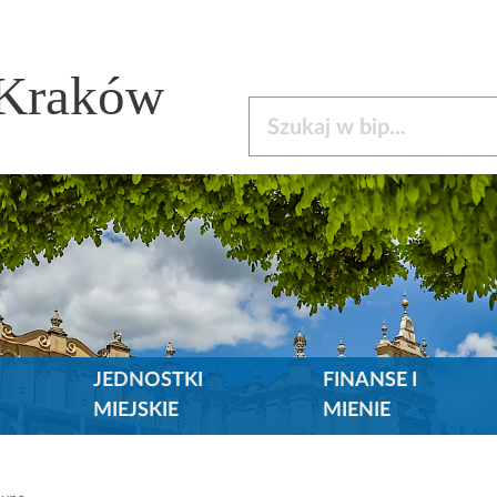
 Kraków
Szukaj w bip
JEDNOSTKI
FINANSE I
MIEJSKIE
MIENIE