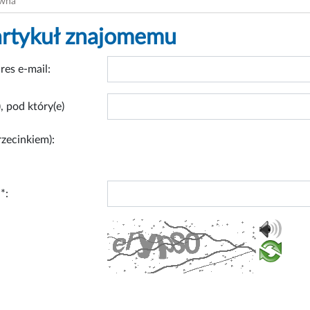
ówna
artykuł znajomemu
res e-mail:
, pod który(e)
rzecinkiem):
*: