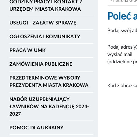
Strona Gł
GODZINY PRACY I KONTAKT Z
URZĘDEM MIASTA KRAKOWA
Poleć 
USŁUGI - ZAŁATW SPRAWĘ
Podaj swój ad
OGŁOSZENIA I KOMUNIKATY
Podaj adres(y)
PRACA W UMK
wysłać mail
(oddzielone p
ZAMÓWIENIA PUBLICZNE
PRZEDTERMINOWE WYBORY
PREZYDENTA MIASTA KRAKOWA
Kod z obrazka
NABÓR UZUPEŁNIAJĄCY
ŁAWNIKÓW NA KADENCJĘ 2024-
2027
POMOC DLA UKRAINY