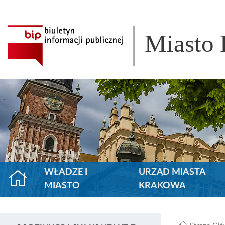
Miasto
WŁADZE I
URZĄD MIASTA
MIASTO
KRAKOWA