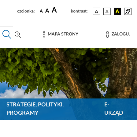
A
A
czcionka:
A
kontrast:
MAPA STRONY
ZALOGUJ
STRATEGIE, POLITYKI,
E-
PROGRAMY
URZĄD